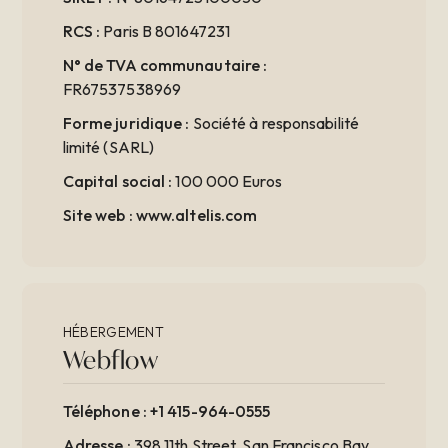
RCS :
Paris B 801647231
N° de TVA communautaire :
FR67537538969
Forme juridique :
Société à responsabilité
limité (SARL)
Capital social :
100 000 Euros
Site web :
www.altelis.com
HÉBERGEMENT
Webflow
Téléphone :
+1 415-964-0555
Adresse :
398 11th Street, San Francisco Bay