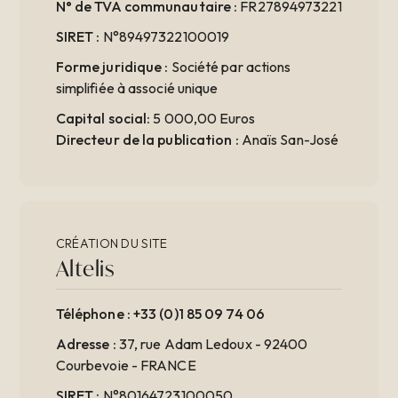
N° de TVA communautaire :
FR27894973221
SIRET :
N°89497322100019
Forme juridique :
Société par actions
simplifiée à associé unique
Capital social:
5 000,00 Euros
Directeur de la publication :
Anaïs San-José
CRÉATION DU SITE
Altelis
Téléphone :
+33 (0)1 85 09 74 06
Adresse :
37, rue Adam Ledoux - 92400
Courbevoie - FRANCE
SIRET :
N°80164723100050