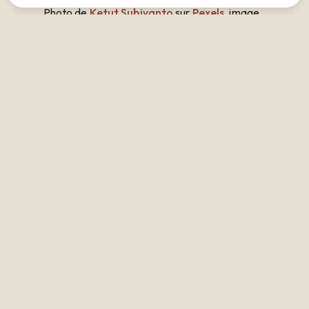
Photo de
Ketut Subiyanto
sur
Pexels
, image
présente sur l'article "
Location
d'appartements avec services à Bordeaux :
le confort au cœur de la ville
"
Photo de
Guillermo Muro
sur
Pexels
, image
présente sur l'article "
Location
d'appartements avec services à Bordeaux :
le confort au cœur de la ville
"
RÉSERVEZ VOTRE SÉJOUR