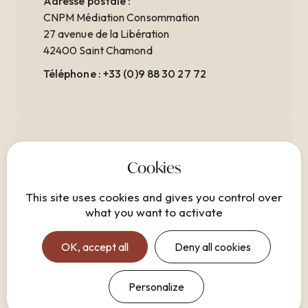
Adresse postale :
CNPM Médiation Consommation
27 avenue de la Libération
42400 Saint Chamond
Téléphone :
+33 (0)9 88 30 27 72
Crédits photos
Photo de
Angell Guillén
sur
Unsplash
, image
This site uses cookies and gives you control over
présente sur l'article "
Expériences premium
what you want to activate
en Gironde : vivez le luxe et l'exclusivité
"
OK, accept all
Deny all cookies
Photo de
Rachel Claire
sur
Pexels
, image
présente sur l'article "
Expériences premium
Personalize
en Gironde : vivez le luxe et l'exclusivité
"